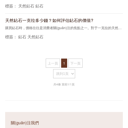
標簽：
天然鉆石
鉆石
天然鉆石一克拉多少錢？如何評估鉆石的價值?
購買鉆石時，價格往往是消費者關(guān)注的焦點之一。對于一克拉的天然鉆石，價格因素可能會令人費解。本文將分析天然鉆石一克拉多少錢因素，并為您提供關(guān)于···
標簽：
鉆石
天然鉆石
上一頁
1
下一頁
共4條 當前1/1頁
關(guān)注我們